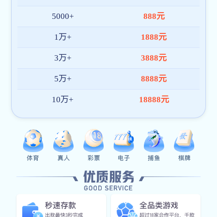
1、团队团结的重要性
唐斯首先强调了团队团结的重要性。他认为，在一支
球队中，每个成员都应当明白自己的角色，并愿意为
球队整体目标而努力。只有当球员们相互支持、携手
并进时，才能形成强大的合力，从而提升整体战斗
力。他指出，良好的沟通是建立团队默契的基础，而
这种默契能够帮助球员们在场上做出更迅速、更准确
的判断。
此外，唐斯提到，当队友之间存在着深厚的情谊与信
任时，他们就能更加自信地去执行教练布置的战术。
这种信任不仅体现在比赛中，也体现在训练和日常生
活里。通过共同经历艰苦训练，加强队内交流，可以
使得球员间建立起不可动摇的信任关系，从而在比赛