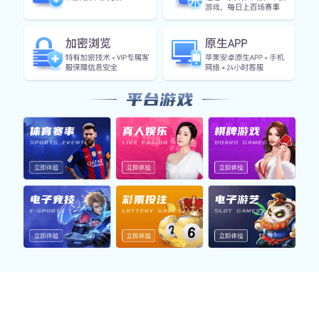
期间更好地配合。
最后，他还指出，团结不仅仅是技术上的配合，更是
情感上的共鸣。在困境中互相鼓励，在胜利时分享喜
悦，这种共同经历能够进一步增强队伍凝聚力，为今
后的挑战奠定坚实基础。
2、牺牲精神的必要性
除了团结之外，唐斯还特别提到了牺牲精神的重要
性。他认为，在追求胜利的过程中，每位球员都应当
学会为他人着想，有时候甚至需要放弃个人表现来成
就全队。例如，一名得分手可能需要减少自己的得分
机会，把空位传给其他队友，以确保整个球队发挥出
色。