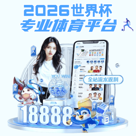
注册入口
全天更新 ·
美彩国际唯一官
网
赛事实时同步
无论您身在何处，
美彩国际唯一官网APP
为您带来
高速、高清、稳定的观赛体验。
下载客户端
网页端访问