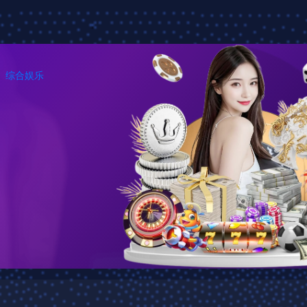
全天更新 ·
美
同步
无论您身在何处，
美彩国际唯
定的观赛体验。
下载客户端
网页