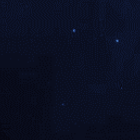
上一篇：
湖人常规赛对火箭战绩2胜1负东契…
热榜精选
#1
#2
切尔西新赛季客场球衣曝光简
今日14
约黑色
泰山主场
2026-05-27
推荐
2026-06