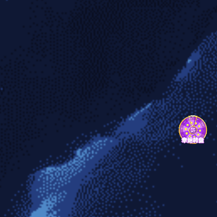
或缺的一员。在比赛
带来压力。这种全能型
多个重要比赛中，他接
还贡献了大量助攻和篮
的新一代明星。球迷们
要平台。能够被邀请参
的绝佳机会。