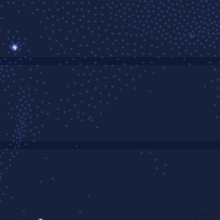
天才中锋郇斯楠成功入选2026年耐
2026-06-03 22:21
58 次阅读
首页
/
体育报道
8岁的天才中锋郇斯楠，因成功入选2026年耐克篮球巅峰赛而引
力的年轻篮球运动员，能够在如此高水平的舞台上脱颖而出，充
的入选不仅是个人职业生涯的重要里程碑，也标志着中国篮球在