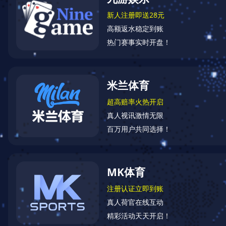
中国第17人18岁
中国第17人、年仅1
事汇聚了全球最具潜
篮球才能和潜力。他