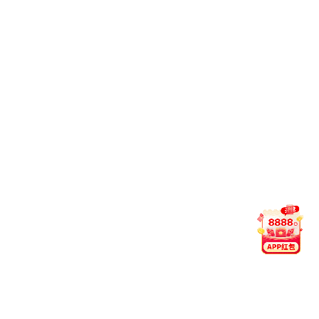
整支队伍的新鲜感。此外，他还积极探索小阵容打
法，希望能通过快速运转来弥补身材上的劣势。
与此同时，卢也注重加强防守体系建设，希望通过提
高防守强度来降低失分。他认识到，仅依靠进攻无法
弥补由于缺少核心球员造成的不利局面，因此必须保
证防守端同样稳固，从而提升整体竞争力。
此外，在攻防转换中，卢鼓励更多年轻球员参与进
来，通过实战锻炼他们，提高他们在关键时刻把握机
会和处理压力场面的能力。这种培养不仅有助于当前
赛季，更为未来的发展打下基础。
4、寻找最佳阵容的重要性
随着伤病困扰加剧，各种因素交织使得寻找最佳阵容