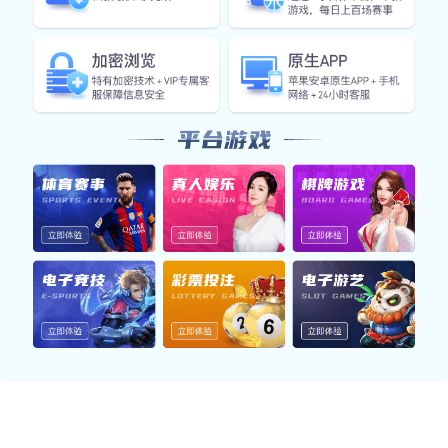
值得一提的是，卢对于科林斯的信任也是其发挥关键
作用的一部分。卢明确表示，虽然他是替补，但这并
不意味着他的能力就低于首发球员。相反，他希望通
过合理使用科林斯，让其在关键时刻发挥更大作用，
从而帮助球队取得胜利。
2、球队伤病现状
目前，球队正遭受严重的伤病困扰，多名核心球员因
伤缺席，使得整体实力受到影响。这种情况下，主教
练不得不重新审视自己的战术部署，以适应现有阵
容。在这种背景下，寻找合适的替补成为了一项迫切
任务。
伤病导致了团队合作的不稳定，这直接影响到比赛节