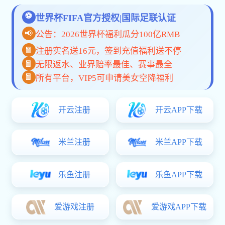
卢谈科林斯替补角色不降格球队伤
病困扰需寻找最佳阵容组合