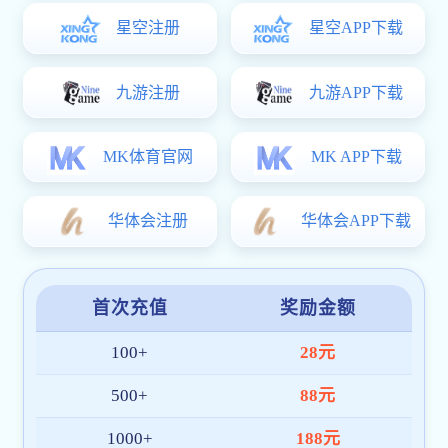
2026-05-29 16:11
71 次阅读
首页
/
体育报道
在当前的篮球赛季中，球队面临着诸多挑战，其中伤
病问题尤为突出。主教练卢对科林斯的替补角色进行
了深入探讨，认为这一角色并不应被视为降格，而是
球队战术灵活性的体现。在阵容组合上，卢强调了寻
找最佳阵容的重要性，以应对持续的伤病困扰。本文
将从四个方面详细阐述卢对于科林斯替补角色的看
法，以及如何在伤病影响下寻找最佳阵容组合。这四
个方面包括：科林斯的替补价值、球队伤病现状、卢
的战术调整思路和寻找最佳阵容的重要性。通过对这
几个方面的分析，我们能更好地理解现阶段球队所面