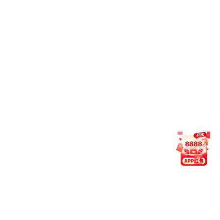
尤其是在进攻端，新鹏城利用边路传中的策略频频创
造机会，而韦斯利则恰如其分地嵌入到这种战术之
中。他不仅负责抢点，还能吸引防守注意，为其他队
友创造更多进攻空间。此外，中场控制也是此役成功
的重要因素，通过有效传导和控球，新鹏城保持着持
续施压，让对手难以组织有效反击。
同时，在防守端，全体队员高度集中，每个人都清楚
自己的职责，从而形成紧密协作，以减少失误。这种
团队合作精神正是新鹏城能够取得胜利的重要原因之
一，也使他们在面对任何挑战时都能毫不畏惧。
4、未来展望与思考
随着这场胜利，新鹏城开启了一个辉煌的新篇章，但