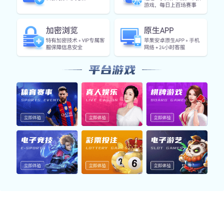
呐喊，为自己的球队加油助威。每个人都知道，这不
仅是一场普通的足球比赛，更是一次团结和拼搏精神
的大检阅。球员们都渴望在这个舞台上留下属于他们
自己的精彩瞬间。
2、韦斯利杰出的表现
作为新鹏城的重要前锋，韦斯利在本场比赛中无疑是
全场最耀眼的明星。他凭借出色的身体素质和敏锐的
进攻嗅觉，多次威胁到对方防线。在上半场结束前，
他凭借一次精确计时的位置选择，将头球送入网底，
为球队打破僵局，这个进球不仅提升了士气，也为下
半场奠定了基础。
韦斯利在这一进球后变得更加自信，他积极参与防守
与进攻转换，无论是在边路突破还是中路渗透，都显