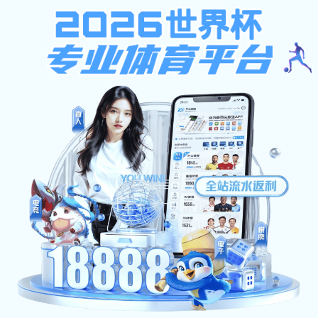
注册入口
全天更新 ·
美彩国际唯一官
网
赛事实时同步
无论您身在何处，
美彩国际唯一官网APP
为您带来
高速、高清、稳定的观赛体验。
下载客户端
网页端访问